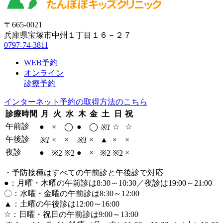
〒665-0021
兵庫県宝塚市中州１丁目１６－２７
0797-74-3811
WEB予約
オンライン
診療予約
インターネット予約の取得方法のこちら
診療時間
月
火
水
木
金
土
日
祝
午前診
●
×
◯
●
◯
☆
☆
※1
午後診
×
×
×
▲
×
×
※1
※1
夜診
●
●
×
×
※2
※2
※2
※2
・予防接種はすべての午前診と午後診で対応
●：月曜・木曜の午前診は8:30～10:30／夜診は19:00～21:00
〇：水曜・金曜の午前診は8:30～12:00
▲：土曜の午後診は12:00～16:00
☆：日曜・祝日の午前診は9:00～13:00